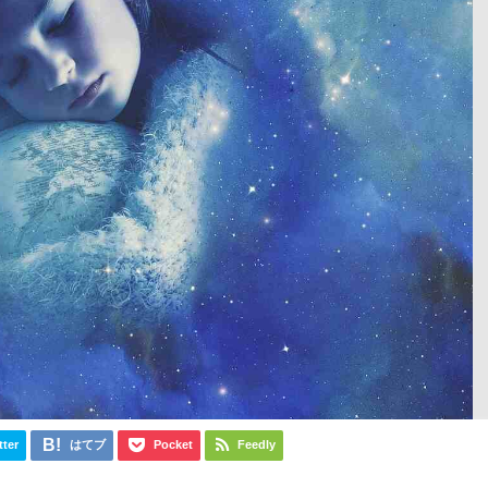
tter
はてブ
Pocket
Feedly