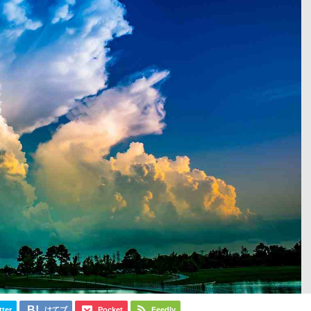
tter
はてブ
Pocket
Feedly