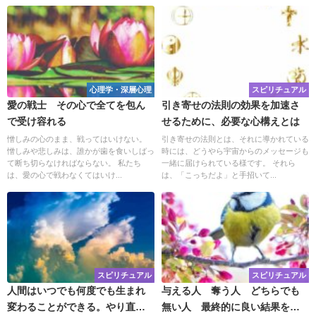
心理学・深層心理
スピリチュアル
愛の戦士 その心で全てを包ん
引き寄せの法則の効果を加速さ
で受け容れる
せるために、必要な心構えとは
憎しみの心のまま、戦ってはいけない。
引き寄せの法則とは、それに導かれている
憎しみや悲しみは、誰かが歯を食いしばっ
時には、どうやら宇宙からのメッセージも
て断ち切らなければならない。 私たち
一緒に届けられている様です。 それら
は、愛の心で戦わなくてはいけ...
は、「こっちだよ」と手招いて...
スピリチュアル
スピリチュアル
人間はいつでも何度でも生まれ
与える人 奪う人 どちらでも
変わることができる。やり直す
無い人 最終的に良い結果を得