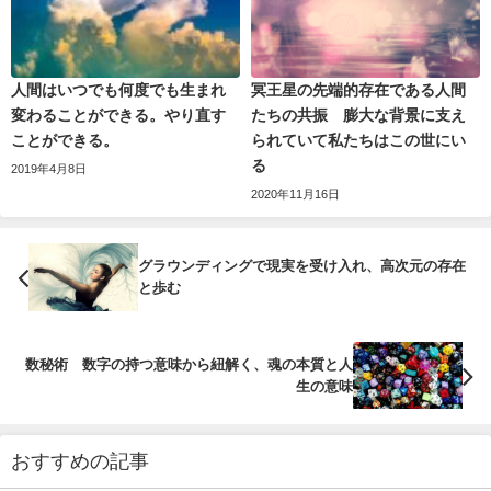
人間はいつでも何度でも生まれ
冥王星の先端的存在である人間
変わることができる。やり直す
たちの共振 膨大な背景に支え
ことができる。
られていて私たちはこの世にい
る
2019年4月8日
2020年11月16日
グラウンディングで現実を受け入れ、高次元の存在
と歩む
数秘術 数字の持つ意味から紐解く、魂の本質と人
生の意味
おすすめの記事