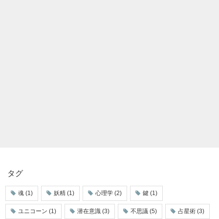
タグ
魂
(1)
妖精
(1)
心理学
(2)
鍵
(1)
ユニコーン
(1)
潜在意識
(3)
不思議
(5)
占星術
(3)