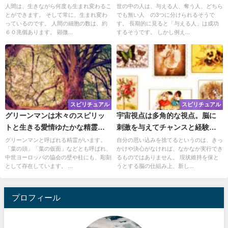
ことができる。
られるのは？
人間は、生きながら何度も生まれ変わるこ
世の中の人は、与える人、奪う人、どちら
とができます。 そして常に、生まれ変わ
でも無い人 の3つに分けられるそうで
っているのです。 人間の細胞の数は、約
す。 長期的に見ると「与える人」は成功
６０兆個あります。 顕微...
するそうです。 しかし例え...
スピリチュアル
スピリチュアル
グリーンマンは木々のスピリッ
宇宙視点は多角的な視点。脳に
トと生きる愛情ゆたかな精霊。
刺激を与えてチャンスと経験を
アミニズム信仰が伝えてくれる
積んだ心は人生に深みをもたら
グリーンマンと呼ばれる精霊がいます。
自分の思い込みを捨てるというのは、きっ
「葉の頭」「葉の仮面」などとも呼ばれ、
かけや決心がなければ、なかなか実行でき
ものとは
す
中世ヨーロッパの協会の壁や柱にも、彫刻
るものではありません。 現状維持を保と
として存在しています。 ...
うとする脳の仕組み上、新し...
プロフィール